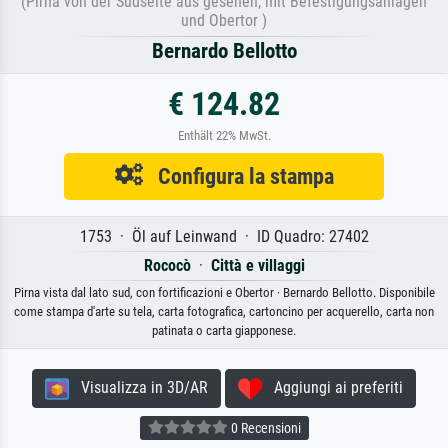
(Pirna von der Südseite aus gesehen, mit Befestigungsanlagen
und Obertor )
Bernardo Bellotto
€ 124.82
Enthält 22% MwSt.
Configura la stampa
1753 · Öl auf Leinwand · ID Quadro: 27402
Rococò
·
Città e villaggi
Pirna vista dal lato sud, con fortificazioni e Obertor · Bernardo Bellotto. Disponibile
come stampa d'arte su tela, carta fotografica, cartoncino per acquerello, carta non
patinata o carta giapponese.
Visualizza in 3D/AR
Aggiungi ai preferiti
0 Recensioni