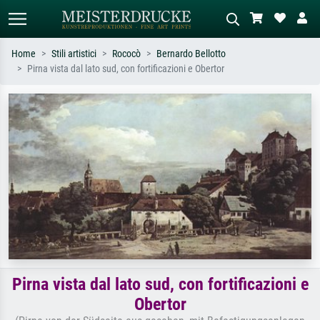
Home
Stili artistici
Rococò
Bernardo Bellotto
Pirna vista dal lato sud, con fortificazioni e Obertor
Ricerca standard
Ricerca immagini AI
Cerca per artista, titolo o stile – es.
Descrivi la scena – es. prato verde,
Monet, Notte stellata,
astratto con molto rosso, dipinto a
Impressionismo, onda di Hokusai,
olio scuro, nudo in piedi vicino a un
nudo.
albero.
Pirna vista dal lato sud, con fortificazioni e
Obertor