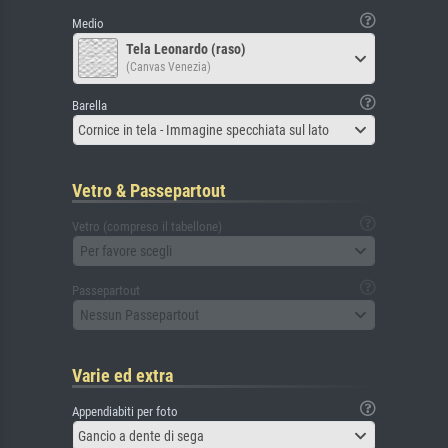
Medio
Tela Leonardo (raso)
(Canvas Venezia)
Barella
Cornice in tela - Immagine specchiata sul lato
Vetro & Passepartout
Vetro (compreso il tabellone)
Per favore scegli
Passepartout
Nessun Passepartout
Varie ed extra
Appendiabiti per foto
Gancio a dente di sega