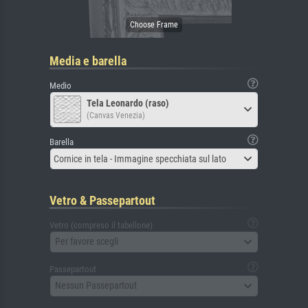
Media e barella
Medio
Tela Leonardo (raso)
(Canvas Venezia)
Barella
Cornice in tela - Immagine specchiata sul lato
Vetro & Passepartout
Vetro (compreso il tabellone)
Per favore scegli
Passepartout
Nessun Passepartout