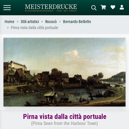
Home
Stili artistici
Rococò
Bernardo Bellotto
Pirna vista dalla città portuale
Ricerca standard
Ricerca immagini AI
Cerca per artista, titolo o stile – es.
Descrivi la scena – es. prato verde,
Monet, Notte stellata,
astratto con molto rosso, dipinto a
Impressionismo, onda di Hokusai,
olio scuro, nudo in piedi vicino a un
nudo.
albero.
Pirna vista dalla città portuale
(Pirna Seen from the Harbour Town)