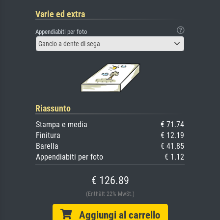
Varie ed extra
Appendiabiti per foto
Gancio a dente di sega
Riassunto
Stampa e media
€ 71.74
Finitura
€ 12.19
Barella
€ 41.85
Appendiabiti per foto
€ 1.12
€ 126.89
(Enthält 22% MwSt.)
Aggiungi al carrello