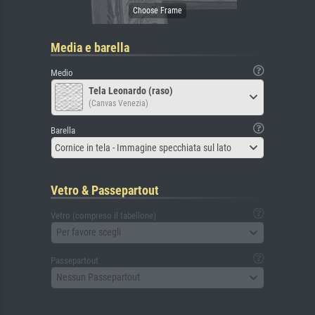
Media e barella
Medio
Tela Leonardo (raso)
(Canvas Venezia)
Barella
Cornice in tela - Immagine specchiata sul lato
Vetro & Passepartout
Vetro (compreso il tabellone)
Per favore scegli
Passepartout
Nessun Passepartout