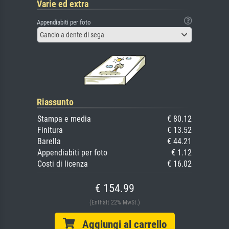
Varie ed extra
Appendiabiti per foto
Gancio a dente di sega
Riassunto
Stampa e media
€ 80.12
Finitura
€ 13.52
Barella
€ 44.21
Appendiabiti per foto
€ 1.12
Costi di licenza
€ 16.02
€ 154.99
(Enthält 22% MwSt.)
Aggiungi al carrello