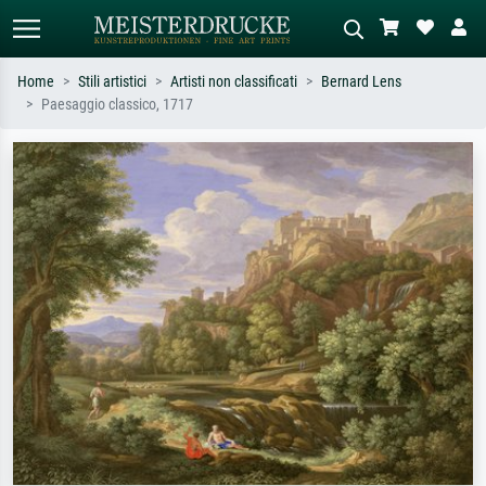
Home
Stili artistici
Artisti non classificati
Bernard Lens
Paesaggio classico, 1717
Ricerca standard
Ricerca immagini AI
Cerca per artista, titolo o stile – es.
Descrivi la scena – es. prato verde,
Monet, Notte stellata,
astratto con molto rosso, dipinto a
Impressionismo, onda di Hokusai,
olio scuro, nudo in piedi vicino a un
nudo.
albero.