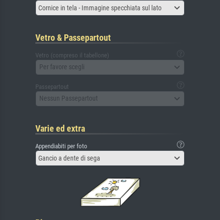
Cornice in tela - Immagine specchiata sul lato
Vetro & Passepartout
Vetro (compreso il tabellone)
Per favore scegli
Passepartout
Nessun Passepartout
Varie ed extra
Appendiabiti per foto
Gancio a dente di sega