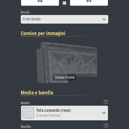
Bordo
0 cm bordo
Cornice per immagini
Media e barella
Medio
Tela Leonardo (raso)
(Canvas Venezia)
Barella