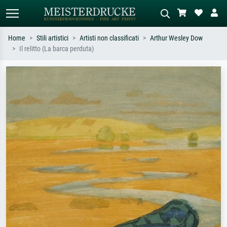
Home
Stili artistici
Artisti non classificati
Arthur Wesley Dow
Il relitto (La barca perduta)
Ricerca standard
Ricerca immagini AI
Cerca per artista, titolo o stile – es.
Descrivi la scena – es. prato verde,
Monet, Notte stellata,
astratto con molto rosso, dipinto a
Impressionismo, onda di Hokusai,
olio scuro, nudo in piedi vicino a un
nudo.
albero.