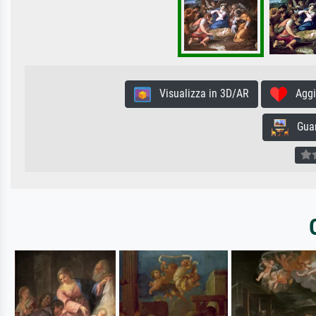
Visualizza in 3D/AR
Aggiun
Guard