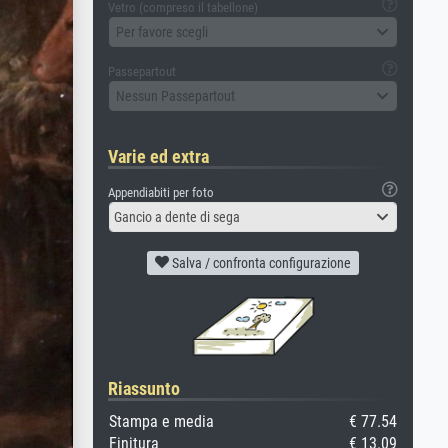
Vetro (compreso il tabellone)
Per favore scegli
Passepartout
Nessun Passepartout
Varie ed extra
Appendiabiti per foto
Gancio a dente di sega
Salva / confronta configurazione
Riassunto
Stampa e media
€ 77.54
Finitura
€ 13.09