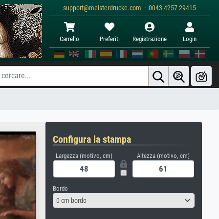
support@meisterdrucke.com · 0043 4257 29415
Carrello
Preferiti
Registrazione
Login
Configura la stampa
Largezza (motivo, cm)
Altezza (motivo, cm)
Bordo
0 cm bordo