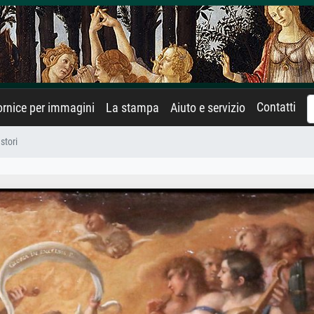
Contatti
rnice per immagini
La stampa
Aiuto e servizio
stori