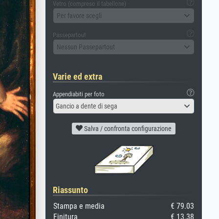
Vetro (compreso il tabellone)
Per favore scegli
Passepartout
Nessun Passepartout
Varie ed extra
Appendiabiti per foto
Gancio a dente di sega
Salva / confronta configurazione
Riassunto
Stampa e media
€ 79.03
Finitura
€ 13.38