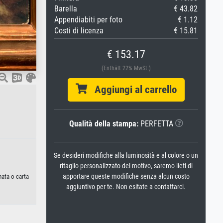
Barella
€ 43.82
Appendiabiti per foto
€ 1.12
Costi di licenza
€ 15.81
€ 153.17
(Enthält 22% MwSt.)
Aggiungi al carrello
Qualità della stampa:
PERFETTA
Se desideri modifiche alla luminosità e al colore o un
ritaglio personalizzato del motivo, saremo lieti di
apportare queste modifiche senza alcun costo
nata o carta
aggiuntivo per te. Non esitate a contattarci.