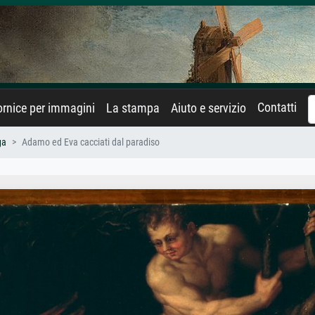
Contatti
rnice per immagini
La stampa
Aiuto e servizio
ga
Adamo ed Eva cacciati dal paradiso