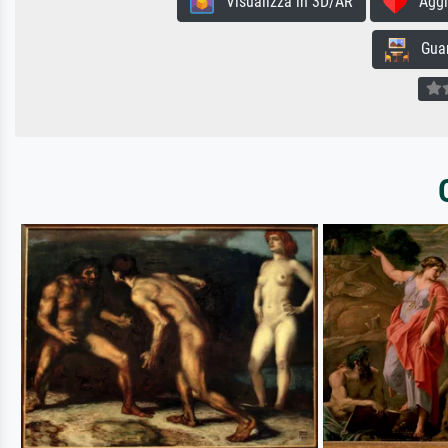
Visualizza in 3D/AR
Aggiun
Guard