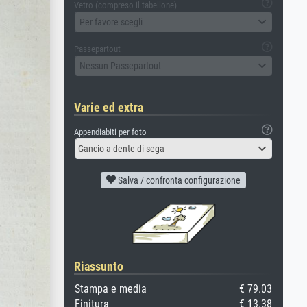
Vetro (compreso il tabellone)
Per favore scegli
Passepartout
Nessun Passepartout
Varie ed extra
Appendiabiti per foto
Gancio a dente di sega
Salva / confronta configurazione
Riassunto
Stampa e media
€ 79.03
Finitura
€ 13.38