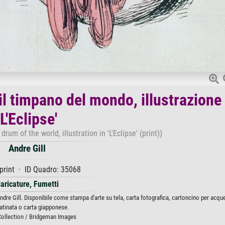
l timpano del mondo, illustrazione 
'L'Eclipse'
rum of the world, illustration in 'L'Eclipse' (print))
Andre Gill
print · ID Quadro: 35068
aricature, Fumetti
ndre Gill. Disponibile come stampa d'arte su tela, carta fotografica, cartoncino per acque
atinata o carta giapponese.
Collection / Bridgeman Images