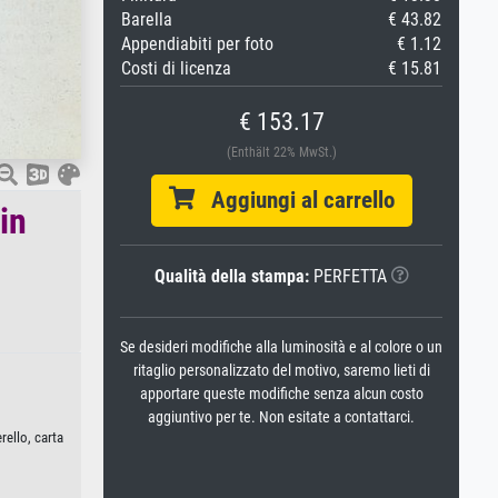
Barella
€ 43.82
Appendiabiti per foto
€ 1.12
Costi di licenza
€ 15.81
€ 153.17
(Enthält 22% MwSt.)
Aggiungi al carrello
in
Qualità della stampa:
PERFETTA
Se desideri modifiche alla luminosità e al colore o un
ritaglio personalizzato del motivo, saremo lieti di
apportare queste modifiche senza alcun costo
aggiuntivo per te. Non esitate a contattarci.
rello, carta