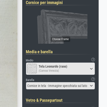
Cornice per immagini
Media e barella
Medio
Tela Leonardo (raso)
(Canvas Venezia)
Barella
Cornice in tela - Immagine specchiata sul lato
Vetro & Passepartout