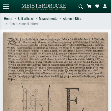
Home
Stili artistici
Rinascimento
Albrecht Dürer
Costruzione di lettere
Ricerca standard
Ricerca immagini AI
Cerca per artista, titolo o stile – es.
Descrivi la scena – es. prato verde,
Monet, Notte stellata,
astratto con molto rosso, dipinto a
Impressionismo, onda di Hokusai,
olio scuro, nudo in piedi vicino a un
nudo.
albero.