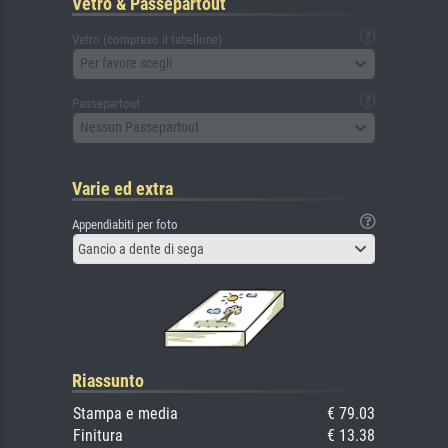
Vetro & Passepartout
Vetro (compreso il tabellone)
Per favore scegli
Passepartout
Nessun Passepartout
Varie ed extra
Appendiabiti per foto
Gancio a dente di sega
Riassunto
Stampa e media
€ 79.03
Finitura
€ 13.38