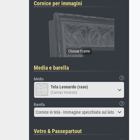
Cornice per immagini
Media e barella
Medio
Tela Leonardo (raso)
(Canvas Venezia)
Barella
Cornice in tela - Immagine specchiata sul lato
Vetro & Passepartout