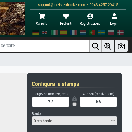
support@meisterdrucke.com · 0043 4257 29415
Carrello
Preferiti
Registrazione
Login
Configura la stampa
Largezza (motivo, cm)
Altezza (motivo, cm)
Bordo
0 cm bordo