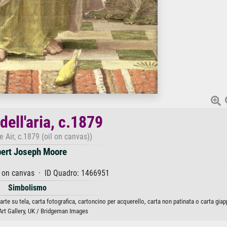
 dell'aria, c.1879
e Air, c.1879 (oil on canvas))
bert Joseph Moore
l on canvas · ID Quadro: 1466951
Simbolismo
arte su tela, carta fotografica, cartoncino per acquerello, carta non patinata o carta gia
rt Gallery, UK / Bridgeman Images