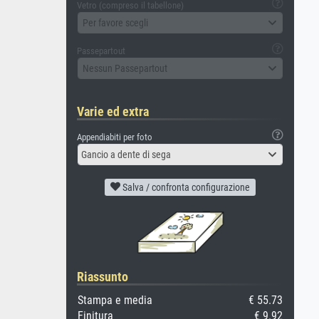
Vetro (compreso il tabellone)
Per favore scegli
Passepartout
Nessun Passepartout
Varie ed extra
Appendiabiti per foto
Gancio a dente di sega
Salva / confronta configurazione
Riassunto
Stampa e media
€ 55.73
Finitura
€ 9.92