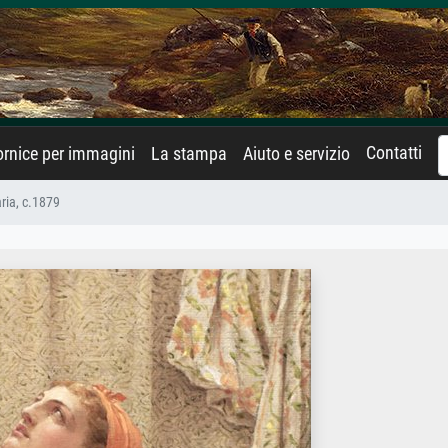
Contatti
rnice per immagini
La stampa
Aiuto e servizio
aria, c.1879