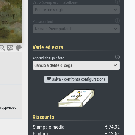
Vetro (compreso il tabellone)
Per favore scegli
Passepartout
Nessun Passepartout
Varie ed extra
Appendiabiti per foto
Gancio a dente di sega
Salva / confronta configurazione
 giapponese.
Riassunto
Stampa e media
€ 74.92
Finitura
€ 12.68