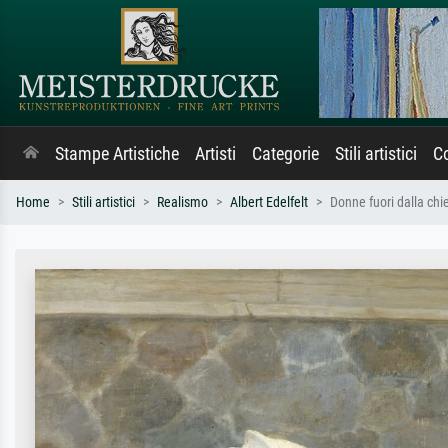
Stampe Artistiche
Artisti
Categorie
Stili artistici
Co
Home
Stili artistici
Realismo
Albert Edelfelt
Donne fuori dalla chi