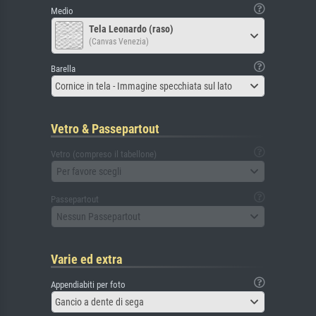
Medio
Tela Leonardo (raso)
(Canvas Venezia)
Barella
Cornice in tela - Immagine specchiata sul lato
Vetro & Passepartout
Vetro (compreso il tabellone)
Per favore scegli
Passepartout
Nessun Passepartout
Varie ed extra
Appendiabiti per foto
Gancio a dente di sega