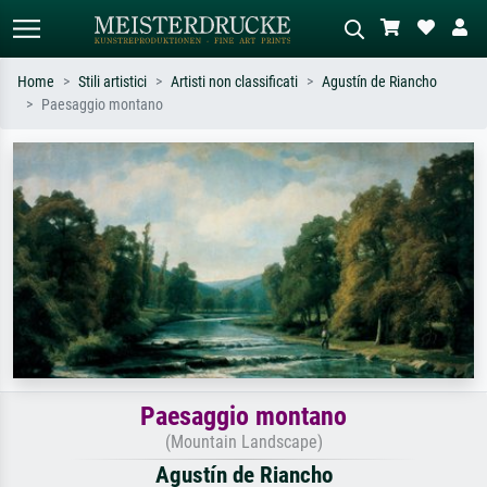
Home
Stili artistici
Artisti non classificati
Agustín de Riancho
Paesaggio montano
Ricerca standard
Ricerca immagini AI
Cerca per artista, titolo o stile – es.
Descrivi la scena – es. prato verde,
Monet, Notte stellata,
astratto con molto rosso, dipinto a
Impressionismo, onda di Hokusai,
olio scuro, nudo in piedi vicino a un
nudo.
albero.
Paesaggio montano
(Mountain Landscape)
Agustín de Riancho