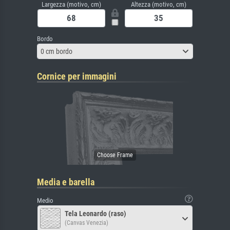
Largezza (motivo, cm)
Altezza (motivo, cm)
Bordo
0 cm bordo
Cornice per immagini
Media e barella
Medio
Tela Leonardo (raso)
(Canvas Venezia)