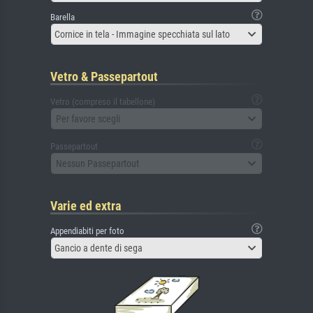
Barella
Cornice in tela - Immagine specchiata sul lato
Vetro & Passepartout
Vetro (compreso il tabellone)
Per favore scegli
Passepartout
Nessun Passepartout
Varie ed extra
Appendiabiti per foto
Gancio a dente di sega