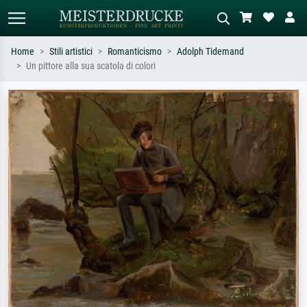
Home
Stili artistici
Romanticismo
Adolph Tidemand
Un pittore alla sua scatola di colori
Ricerca standard
Ricerca immagini AI
Cerca per artista, titolo o stile – es.
Descrivi la scena – es. prato verde,
Monet, Notte stellata,
astratto con molto rosso, dipinto a
Impressionismo, onda di Hokusai,
olio scuro, nudo in piedi vicino a un
nudo.
albero.