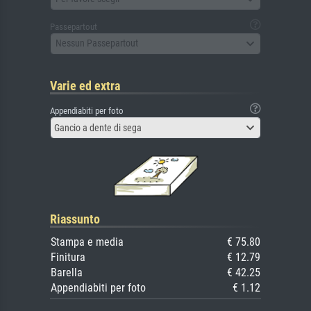
Passepartout
Nessun Passepartout
Varie ed extra
Appendiabiti per foto
Gancio a dente di sega
Riassunto
Stampa e media
€ 75.80
Finitura
€ 12.79
Barella
€ 42.25
Appendiabiti per foto
€ 1.12