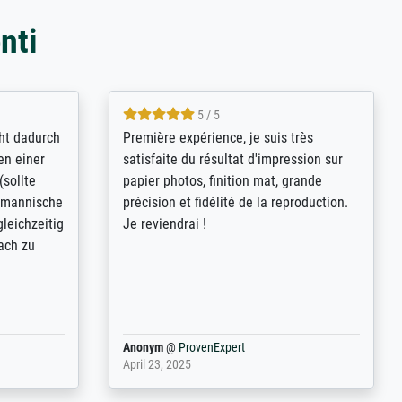
nti
4.8 / 5
kann sich
Qualité absolument irréprochable.
.B.:
Extraordinaire diversité des thèmes
keit,
abordés et personnalisation des
freundliche
demandes (recadrage, réajustement des
ild (ein
couleurs). Relation clientèle parfaite.
rpackt -
Transport, réception sans aucun
stikdeckeln
problème. Merci à toute l'équipe ! Hervé
in den
 der P...
Anonym
@
ProvenExpert
March 31, 2025