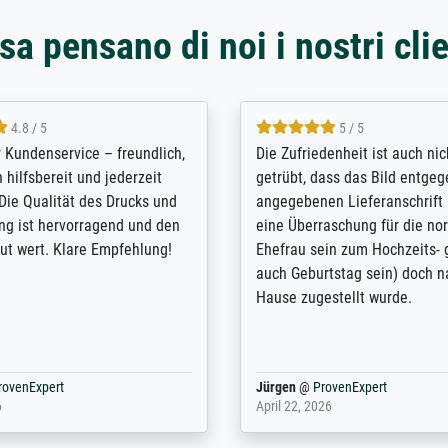
sa pensano di noi i nostri clie
5 / 5
4.8 / 5
innerungsbuch mit der
Hervorragende Qualität. Man 
eines Großvaters aus dem 1.
vieles anpassen lassen, wie z
enötigte ich ein
Randentfernung, Farbe, Hellig
lles Bild. Das habe ich bei
Kontrast und Weiteres. Sehr 
nden. Bei der Auswahl der
Kontaktperson per Mail. Das B
-Qualität wurde ich sehr gut
Kunstdruck) wurde sehr gut ve
 beraten. Der Versand mit
sehr starke Papprolle mit Pla
ppe war perfekt. Ich bin sehr
und innen mit Papierknüllern 
und empfehle Sie gerne
Zwischenräumen gefüllt. Einzig
en ...
ovenExpert
Anonym
@
ProvenExpert
 2026
August 12, 2025