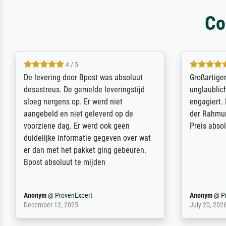
Co
5 / 5
Sehr gute Qualität des Leinwanddrucks
Für ein Er
und des Rahmens! Unser Bild wurde
Feldpost m
sehr sorgfältig und sicher verpackt, so
Weltkrieg b
dass es unbeschadet bei uns ankam. Es
ausdrucksvo
wird nicht unser letzter Meisterdruck
Ihnen gefu
sein. Vielen Dank!
Fotopapier
am Telefon
stabiler Pa
zufrieden 
weiter. Viel
Reinhold,
@
ProvenExpert
Margot
@
Pr
April 22, 2026
February 20,