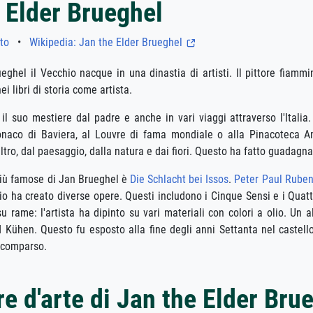
 Elder Brueghel
to
•
Wikipedia: Jan the Elder Brueghel
ghel il Vecchio nacque in una dinastia di artisti. Il pittore fiammi
ei libri di storia come artista.
l suo mestiere dal padre e anche in vari viaggi attraverso l'Italia. 
naco di Baviera, al Louvre di fama mondiale o alla Pinacoteca A
'altro, dal paesaggio, dalla natura e dai fiori. Questo ha fatto guada
più famose di Jan Brueghel è
Die Schlacht bei Issos
.
Peter Paul Rube
io ha creato diverse opere. Questi includono i Cinque Sensi e i Quatt
u rame: l'artista ha dipinto su vari materiali con colori a olio. Un 
ühen. Questo fu esposto alla fine degli anni Settanta nel castello
 scomparso.
e d'arte di Jan the Elder Bru