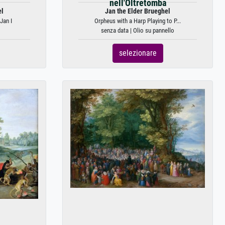
nell'Oltretomba
el
Jan the Elder Brueghel
Jan I
Orpheus with a Harp Playing to P...
senza data | Olio su pannello
selezionare