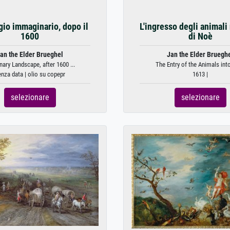
io immaginario, dopo il
L'ingresso degli animali 
1600
di Noè
an the Elder Brueghel
Jan the Elder Bruegh
nary Landscape, after 1600 ...
The Entry of the Animals into
nza data | olio su copepr
1613 |
selezionare
selezionare