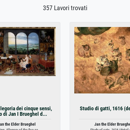
357 Lavori trovati
llegoria dei cinque sensi,
Studio di gatti, 1616 (d
o di Jan I Brueghel d...
an the Elder Brueghel
Jan the Elder Bruegh
ng. Allegory of the five se...
Study of cats, 1616 (detail o