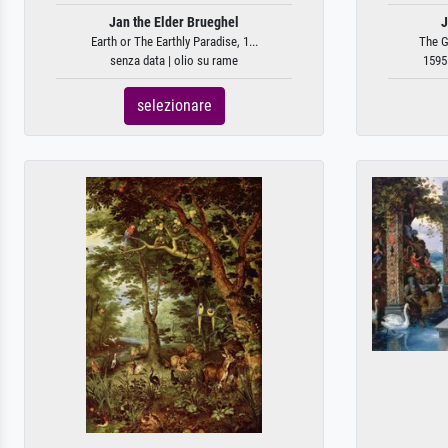
Jan the Elder Brueghel
J
Earth or The Earthly Paradise, 1...
The G
senza data | olio su rame
1595 
selezionare