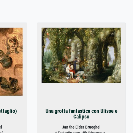
ettaglio)
Una grotta fantastica con Ulisse e
Calipso
el
Jan the Elder Brueghel
f ...
A Fantastic cave with Odysseus a...