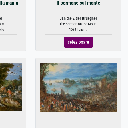
ella mania
Il sermone sul monte
el
Jan the Elder Brueghel
p M...
The Sermon on the Mount
llo
1598 | dipinti
selezionare