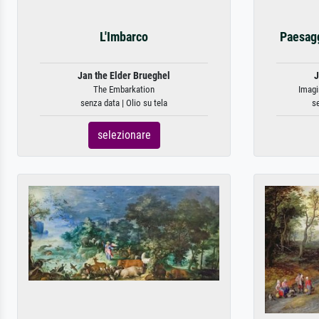
L'Imbarco
Paesagg
Jan the Elder Brueghel
J
The Embarkation
Imagi
senza data | Olio su tela
se
selezionare