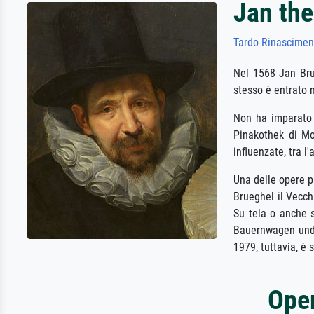
Jan the
Tardo Rinascimen
Nel 1568 Jan Brue
stesso è entrato n
Non ha imparato i
Pinakothek di Mo
influenzate, tra l
Una delle opere 
Brueghel il Vecch
Su tela o anche s
Bauernwagen und K
1979, tuttavia, è
Oper