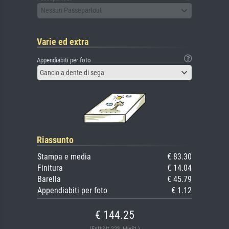
Nessun Passepartout
Varie ed extra
Appendiabiti per foto
Gancio a dente di sega
Riassunto
Stampa e media
€ 83.30
Finitura
€ 14.04
Barella
€ 45.79
Appendiabiti per foto
€ 1.12
€ 144.25
(Enthält 22% MwSt.)