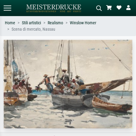
Home
Stili artistici
Realismo
Winslow Homer
Scena di mercato, Nassau
Ricerca standard
Ricerca immagini AI
Cerca per artista, titolo o stile – es.
Descrivi la scena – es. prato verde,
Monet, Notte stellata,
astratto con molto rosso, dipinto a
Impressionismo, onda di Hokusai,
olio scuro, nudo in piedi vicino a un
nudo.
albero.