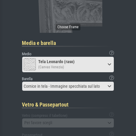
Media e barella
Medio
Tela Leonardo (raso)
(Canvas Venezia)
Barella
Cornice in tela - Immagine specchiata sul lato
Vetro & Passepartout
Vetro (compreso il tabellone)
Per favore scegli
Passepartout