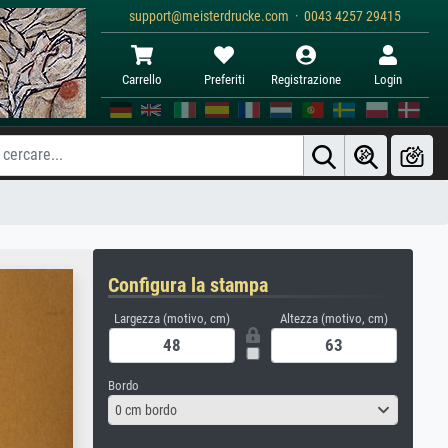
support@meisterdrucke.com · 0043 4257 29415
Carrello
Preferiti
Registrazione
Login
Configura la stampa
Largezza (motivo, cm)
Altezza (motivo, cm)
Bordo
0 cm bordo