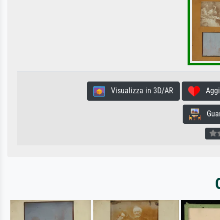
Visualizza in 3D/AR
Aggiun
Guard