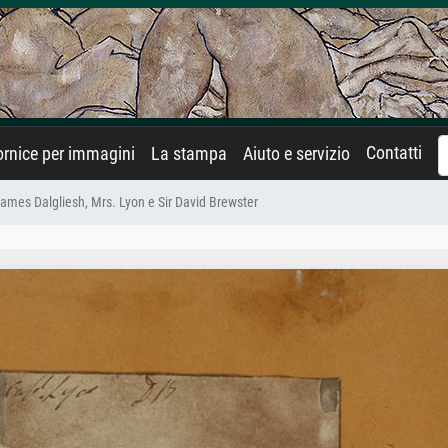
Contatti
rnice per immagini
La stampa
Aiuto e servizio
ames Dalgliesh, Mrs. Lyon e Sir David Brewster