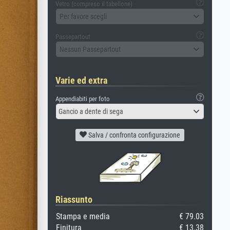
Vetro (compreso il tabellone)
Per favore scegli
Passepartout
Nessun Passepartout
Varie ed extra
Appendiabiti per foto
Gancio a dente di sega
Salva / confronta configurazione
Riassunto
Stampa e media
€ 79.03
Finitura
€ 13.38