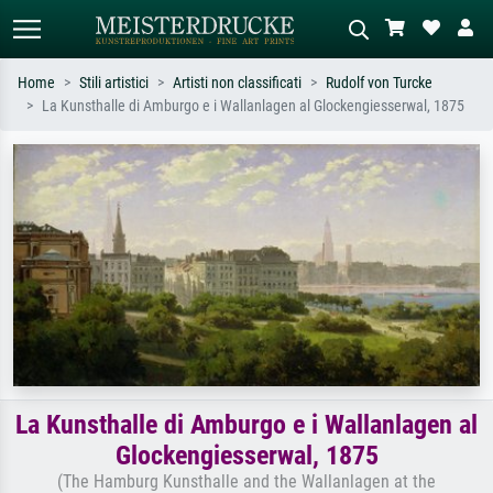
Home
Stili artistici
Artisti non classificati
Rudolf von Turcke
La Kunsthalle di Amburgo e i Wallanlagen al Glockengiesserwal, 1875
Ricerca standard
Ricerca immagini AI
Cerca per artista, titolo o stile – es.
Descrivi la scena – es. prato verde,
Monet, Notte stellata,
astratto con molto rosso, dipinto a
Impressionismo, onda di Hokusai,
olio scuro, nudo in piedi vicino a un
nudo.
albero.
La Kunsthalle di Amburgo e i Wallanlagen al
Glockengiesserwal, 1875
(The Hamburg Kunsthalle and the Wallanlagen at the