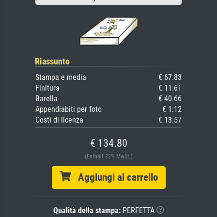
Riassunto
Stampa e media
€ 67.83
Finitura
€ 11.61
Barella
€ 40.66
Appendiabiti per foto
€ 1.12
Costi di licenza
€ 13.57
€ 134.80
(Enthält 22% MwSt.)
Aggiungi al carrello
Qualità della stampa:
PERFETTA