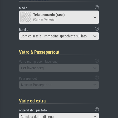
Medio
Tela Leonardo (raso)
(Canvas Venezia)
Barella
Cornice in tela - Immagine specchiata sul lato
Vetro & Passepartout
Vetro (compreso il tabellone)
Per favore scegli
Passepartout
Nessun Passepartout
Varie ed extra
Appendiabiti per foto
Gancio a dente di sega