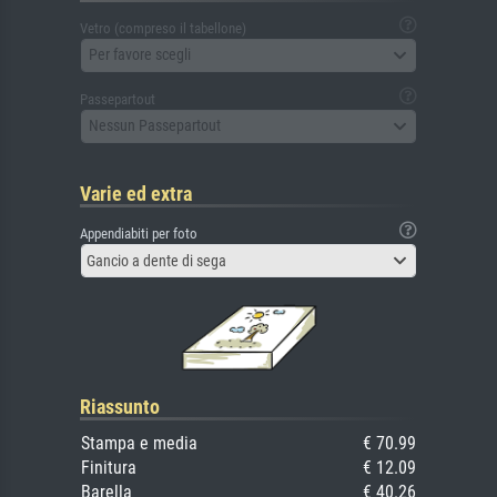
Vetro (compreso il tabellone)
Per favore scegli
Passepartout
Nessun Passepartout
Varie ed extra
Appendiabiti per foto
Gancio a dente di sega
Riassunto
Stampa e media
€ 70.99
Finitura
€ 12.09
Barella
€ 40.26