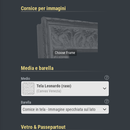
Cornice per immagini
Media e barella
Medio
Tela Leonardo (raso)
(Canvas Venezia)
Barella
Cornice in tela - Immagine specchiata sul lato
Vetro & Passepartout