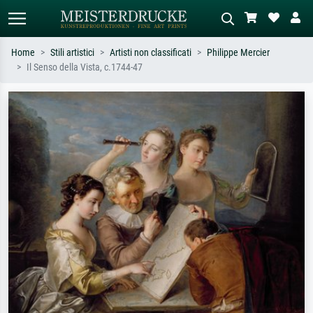
Home
Stili artistici
Artisti non classificati
Philippe Mercier
Il Senso della Vista, c.1744-47
Ricerca standard
Ricerca immagini AI
Cerca per artista, titolo o stile – es.
Descrivi la scena – es. prato verde,
Monet, Notte stellata,
astratto con molto rosso, dipinto a
Impressionismo, onda di Hokusai,
olio scuro, nudo in piedi vicino a un
nudo.
albero.