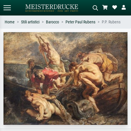
Home
Stili artistici
Barocco
Peter Paul Rubens
P.P. Rubens
Ricerca standard
Ricerca immagini AI
Cerca per artista, titolo o stile – es.
Descrivi la scena – es. prato verde,
Monet, Notte stellata,
astratto con molto rosso, dipinto a
Impressionismo, onda di Hokusai,
olio scuro, nudo in piedi vicino a un
nudo.
albero.