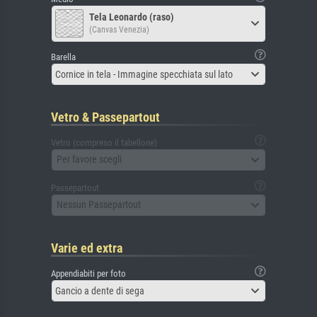
Tela Leonardo (raso)
(Canvas Venezia)
Barella
Cornice in tela - Immagine specchiata sul lato
Vetro & Passepartout
Vetro (compreso il tabellone)
Per favore scegli
Passepartout
Nessun Passepartout
Varie ed extra
Appendiabiti per foto
Gancio a dente di sega