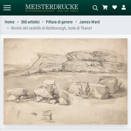
Home
Stili artistici
Pittura di genere
James Ward
Rovine del castello di Richborough, Isola di Thanet
Ricerca standard
Ricerca immagini AI
Cerca per artista, titolo o stile – es.
Descrivi la scena – es. prato verde,
Monet, Notte stellata,
astratto con molto rosso, dipinto a
Impressionismo, onda di Hokusai,
olio scuro, nudo in piedi vicino a un
nudo.
albero.