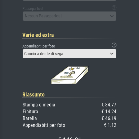
Passepartout
Nessun Passepartout
Varie ed extra
Appendiabiti per foto
Gancio a dente di sega
Riassunto
Stampa e media
€ 84.77
Finitura
€ 14.24
Barella
€ 46.19
Appendiabiti per foto
€ 1.12