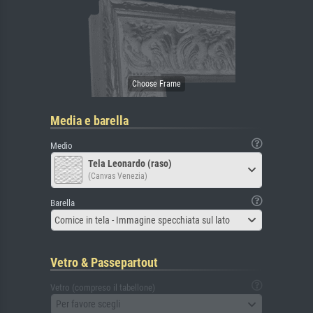
Media e barella
Medio
Tela Leonardo (raso)
(Canvas Venezia)
Barella
Cornice in tela - Immagine specchiata sul lato
Vetro & Passepartout
Vetro (compreso il tabellone)
Per favore scegli