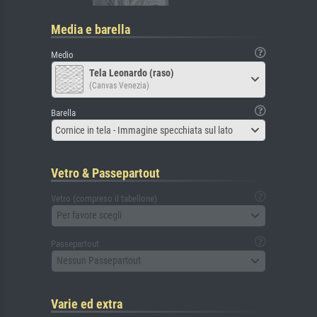
Media e barella
Medio
Tela Leonardo (raso)
(Canvas Venezia)
Barella
Cornice in tela - Immagine specchiata sul lato
Vetro & Passepartout
Vetro (compreso il tabellone)
Per favore scegli
Passepartout
Nessun Passepartout
Varie ed extra