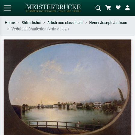
Home
Stili artistici
Artisti non classificati
Henry Joseph Jackson
Veduta di Charleston (vista da est)
Ricerca standard
Ricerca immagini AI
Cerca per artista, titolo o stile – es.
Descrivi la scena – es. prato verde,
Monet, Notte stellata,
astratto con molto rosso, dipinto a
Impressionismo, onda di Hokusai,
olio scuro, nudo in piedi vicino a un
nudo.
albero.