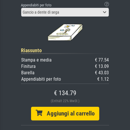
Appendiabiti per foto
Gancio a dente di sega
Riassunto
Stampa e media
€ 77.54
Finitura
€ 13.09
Barella
€ 43.03
Appendiabiti per foto
€ 1.12
€ 134.79
(Enthält 22% MwSt.)
Aggiungi al carrello