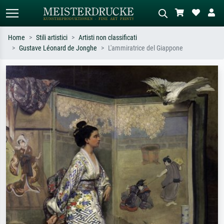
Home
Stili artistici
Artisti non classificati
Gustave Léonard de Jonghe
L'ammiratrice del Giappone
Ricerca standard
Ricerca immagini AI
Cerca per artista, titolo o stile – es.
Descrivi la scena – es. prato verde,
Monet, Notte stellata,
astratto con molto rosso, dipinto a
Impressionismo, onda di Hokusai,
olio scuro, nudo in piedi vicino a un
nudo.
albero.