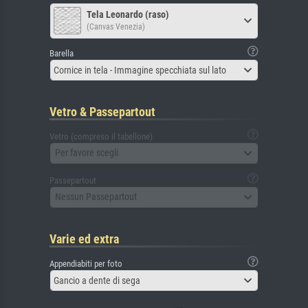
Tela Leonardo (raso)
(Canvas Venezia)
Barella
Cornice in tela - Immagine specchiata sul lato
Vetro & Passepartout
Vetro (compreso il tabellone)
Per favore scegli
Passepartout
Nessun Passepartout
Varie ed extra
Appendiabiti per foto
Gancio a dente di sega