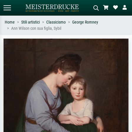
Home
Stili artistici
Classicismo
George Romney
Ann Wilson con sua figlia, Sybil
Ricerca standard
Ricerca immagini AI
Cerca per artista, titolo o stile – es.
Descrivi la scena – es. prato verde,
Monet, Notte stellata,
astratto con molto rosso, dipinto a
Impressionismo, onda di Hokusai,
olio scuro, nudo in piedi vicino a un
nudo.
albero.