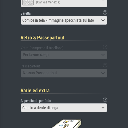
(Canvas Venezia)
Barella
Cornice in tela - Immagine specchiata sul lato
Vetro & Passepartout
Vetro (compreso il tabellone)
Per favore scegli
Passepartout
Nessun Passepartout
Varie ed extra
Appendiabiti per foto
Gancio a dente di sega