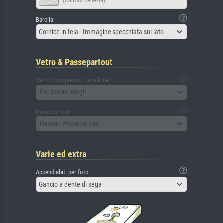
(Canvas Venezia)
Barella
Cornice in tela - Immagine specchiata sul lato
Vetro & Passepartout
Vetro (compreso il tabellone)
Per favore scegli
Passepartout
Nessun Passepartout
Varie ed extra
Appendiabiti per foto
Gancio a dente di sega