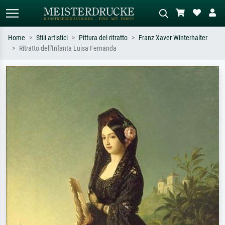
Home
Stili artistici
Pittura del ritratto
Franz Xaver Winterhalter
Ritratto dell'Infanta Luisa Fernanda
Ricerca standard
Ricerca immagini AI
Cerca per artista, titolo o stile – es.
Descrivi la scena – es. prato verde,
Monet, Notte stellata,
astratto con molto rosso, dipinto a
Impressionismo, onda di Hokusai,
olio scuro, nudo in piedi vicino a un
nudo.
albero.