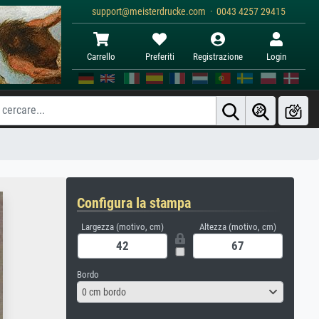
support@meisterdrucke.com · 0043 4257 29415
Carrello
Preferiti
Registrazione
Login
Configura la stampa
Largezza (motivo, cm)
Altezza (motivo, cm)
Bordo
0 cm bordo