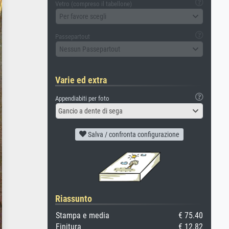
Vetro (compreso il tabellone)
Per favore scegli
Passepartout
Nessun Passepartout
Varie ed extra
Appendiabiti per foto
Gancio a dente di sega
Salva / confronta configurazione
Riassunto
Stampa e media
€ 75.40
Finitura
€ 12.82