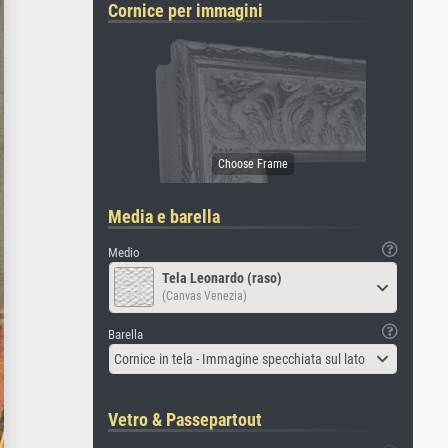
Cornice per immagini
Media e barella
Medio
Tela Leonardo (raso)
(Canvas Venezia)
Barella
Cornice in tela - Immagine specchiata sul lato
Vetro & Passepartout