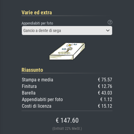
Varie ed extra
Appendiabiti per foto
Gancio a dente di sega
Riassunto
Stampa e media
€ 75.57
Finitura
€ 12.76
Barella
€ 43.03
Appendiabiti per foto
€ 1.12
Costi di licenza
€ 15.12
€ 147.60
(Enthält 22% MwSt.)