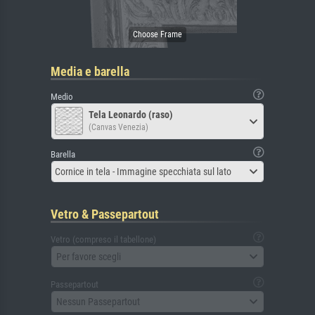
Media e barella
Medio
Tela Leonardo (raso)
(Canvas Venezia)
Barella
Cornice in tela - Immagine specchiata sul lato
Vetro & Passepartout
Vetro (compreso il tabellone)
Per favore scegli
Passepartout
Nessun Passepartout