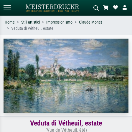
Home
Stili artistici
Impressionismo
Claude Monet
Veduta di Vétheuil, estate
Ricerca standard
Ricerca immagini AI
Cerca per artista, titolo o stile – es.
Descrivi la scena – es. prato verde,
Monet, Notte stellata,
astratto con molto rosso, dipinto a
Impressionismo, onda di Hokusai,
olio scuro, nudo in piedi vicino a un
nudo.
albero.
Veduta di Vétheuil, estate
(Vue de Vétheuil, été)