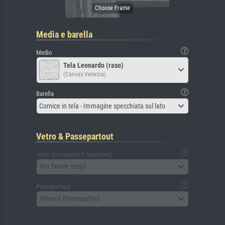
Media e barella
Medio
Tela Leonardo (raso)
(Canvas Venezia)
Barella
Cornice in tela - Immagine specchiata sul lato
Vetro & Passepartout
Vetro (compreso il tabellone)
Per favore scegli
Passepartout
Nessun Passepartout