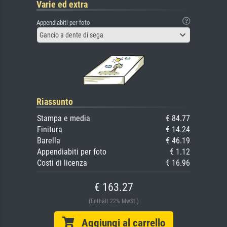
Varie ed extra
Appendiabiti per foto
Gancio a dente di sega
Riassunto
Stampa e media
€ 84.77
Finitura
€ 14.24
Barella
€ 46.19
Appendiabiti per foto
€ 1.12
Costi di licenza
€ 16.96
€ 163.27
(Enthält 22% MwSt.)
Aggiungi al carrello