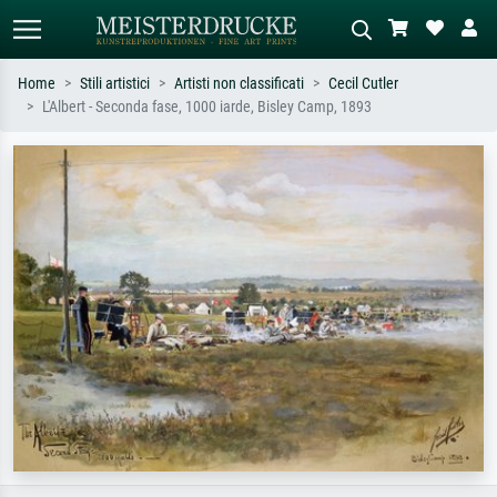
Home
Stili artistici
Artisti non classificati
Cecil Cutler
L'Albert - Seconda fase, 1000 iarde, Bisley Camp, 1893
Ricerca standard
Ricerca immagini AI
Cerca per artista, titolo o stile – es.
Descrivi la scena – es. prato verde,
Monet, Notte stellata,
astratto con molto rosso, dipinto a
Impressionismo, onda di Hokusai,
olio scuro, nudo in piedi vicino a un
nudo.
albero.