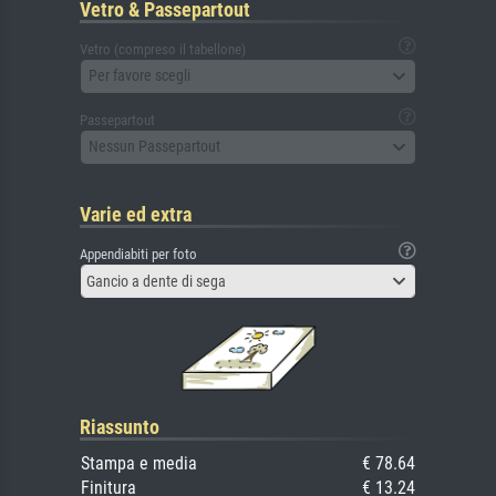
Vetro & Passepartout
Vetro (compreso il tabellone)
Per favore scegli
Passepartout
Nessun Passepartout
Varie ed extra
Appendiabiti per foto
Gancio a dente di sega
Riassunto
Stampa e media
€ 78.64
Finitura
€ 13.24