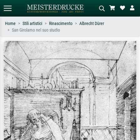
Home
Stili artistici
Rinascimento
Albrecht Dürer
San Girolamo nel suo studio
Ricerca standard
Ricerca immagini AI
Cerca per artista, titolo o stile – es.
Descrivi la scena – es. prato verde,
Monet, Notte stellata,
astratto con molto rosso, dipinto a
Impressionismo, onda di Hokusai,
olio scuro, nudo in piedi vicino a un
nudo.
albero.