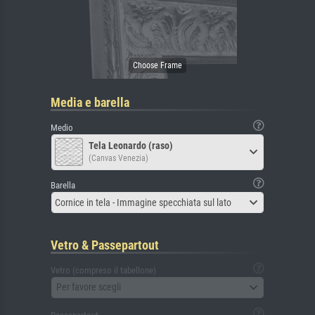
Media e barella
Medio
Tela Leonardo (raso)
(Canvas Venezia)
Barella
Cornice in tela - Immagine specchiata sul lato
Vetro & Passepartout
Vetro (compreso il tabellone)
Per favore scegli