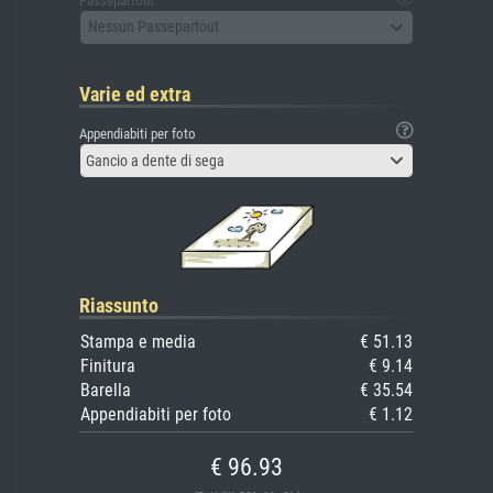
Passepartout
Nessun Passepartout
Varie ed extra
Appendiabiti per foto
Gancio a dente di sega
Riassunto
Stampa e media
€ 51.13
Finitura
€ 9.14
Barella
€ 35.54
Appendiabiti per foto
€ 1.12
€ 96.93