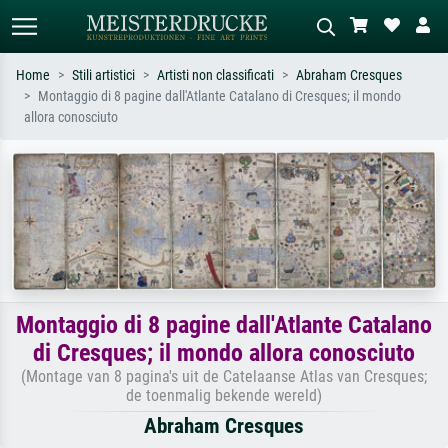
Home
Stili artistici
Artisti non classificati
Abraham Cresques
Montaggio di 8 pagine dall'Atlante Catalano di Cresques; il mondo
Ricerca standard
Ricerca immagini AI
allora conosciuto
Cerca per artista, titolo o stile – es.
Descrivi la scena – es. prato verde,
Monet, Notte stellata,
astratto con molto rosso, dipinto a
Impressionismo, onda di Hokusai,
olio scuro, nudo in piedi vicino a un
nudo.
albero.
Montaggio di 8 pagine dall'Atlante Catalano
di Cresques; il mondo allora conosciuto
(Montage van 8 pagina's uit de Catelaanse Atlas van Cresques;
de toenmalig bekende wereld)
Abraham Cresques