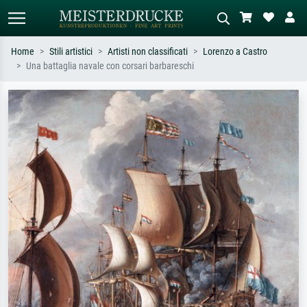
Home
Stili artistici
Artisti non classificati
Lorenzo a Castro
Una battaglia navale con corsari barbareschi
Ricerca standard
Ricerca immagini AI
Cerca per artista, titolo o stile – es.
Descrivi la scena – es. prato verde,
Monet, Notte stellata,
astratto con molto rosso, dipinto a
Impressionismo, onda di Hokusai,
olio scuro, nudo in piedi vicino a un
nudo.
albero.