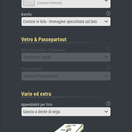
(Canvas Venezia)
Barella
Cornice in tela - Immagine specchiata sul lato
Vetro & Passepartout
Vetro (compreso il tabellone)
Per favore scegli
Passepartout
Nessun Passepartout
Varie ed extra
Appendiabiti per foto
Gancio a dente di sega